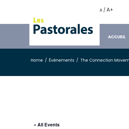
A+
/
A
ACCUEIL
Home
Évènements
The Connection Move
« All Events