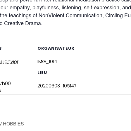
 our empathy, playfulness, listening, self-expression, and
the teachings of NonViolent Communication, Circling Euro
nd Creative Drama.
S
ORGANISATEUR
6 janvier
IMG_1014
LIEU
17h00
20200603_105147
5
W HOBBIES